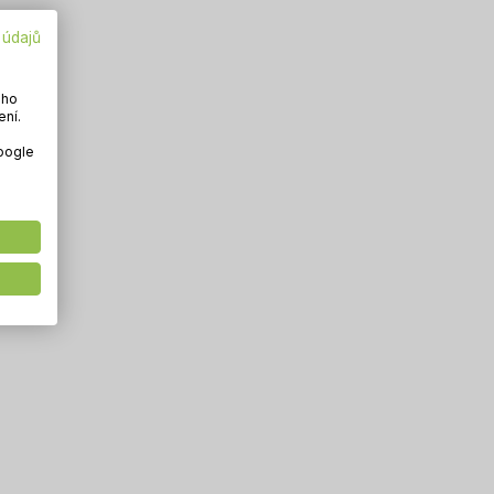
 údajů
ého
ení.
Google