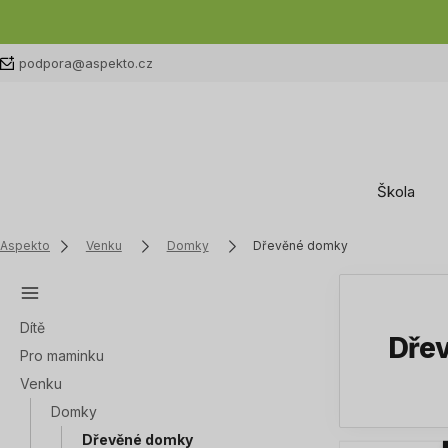
podpora@aspekto.cz
Škola
Aspekto
Venku
Domky
Dřevěné domky
Dítě
Dře
Pro maminku
Venku
Domky
Dřevěné domky