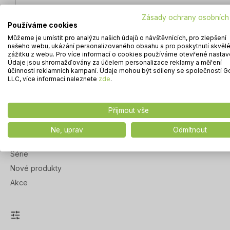
Fotbalové branky
Zásady ochrany osobních
Bazény
Používáme cookies
Můžeme je umístit pro analýzu našich údajů o návštěvnících, pro zlepšení
Trampolíny
našeho webu, ukázání personalizovaného obsahu a pro poskytnutí skvěl
Zábava v zahradě
zážitku z webu. Pro více informací o cookies používáme otevřené nastav
Údaje jsou shromažďovány za účelem personalizace reklamy a měření
Sport a cestovní ruch
účinnosti reklamních kampaní. Údaje mohou být sdíleny se společností 
LLC, více informací naleznete
zde
.
Little Tikes
Smoby
Hračky
Přijmout vše
Pro zvířata
Ne, uprav
Odmítnout
OUTLET
Série
Nové produkty
Akce