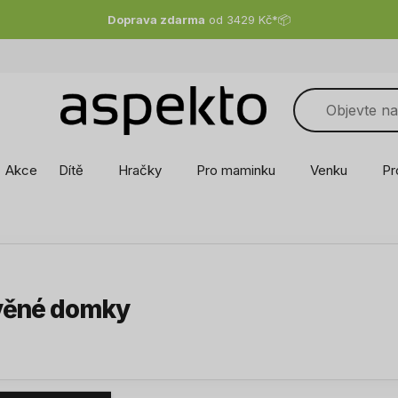
Doprava zdarma
od 3429 Kč*
📦
Akce
Dítě
Hračky
Pro maminku
Venku
Pr
věné domky