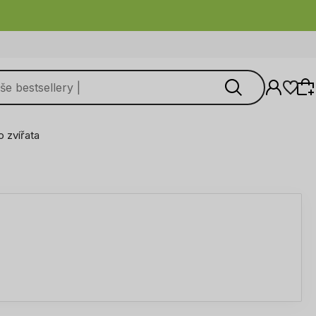
o zvířata
Vyberte si z naší aktuální nabídky nebo se
přihlaste a obnovte produkty přidané do
seznamu z předchozí relace.