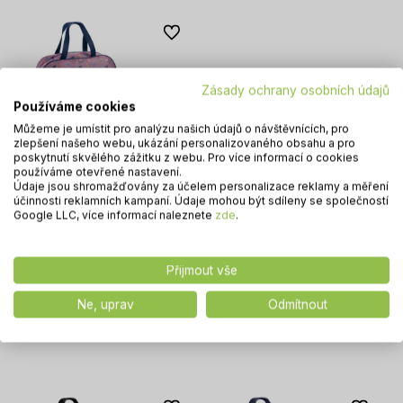
Do oblíbených
Zásady ochrany osobních údajů
Používáme cookies
Můžeme je umístit pro analýzu našich údajů o návštěvnících, pro
zlepšení našeho webu, ukázání personalizovaného obsahu a pro
poskytnutí skvělého zážitku z webu. Pro více informací o cookies
používáme otevřené nastavení.
Údaje jsou shromažďovány za účelem personalizace reklamy a měření
účinnosti reklamních kampaní. Údaje mohou být sdíleny se společností
Google LLC, více informací naleznete
zde
.
Paso Sportovní Taška
Tréninková Cestovní Na TV
Cestování Prostorná Pro Děti
Přijmout vše
Stitch Aloha
336,79 Kč
Ne, uprav
Odmítnout
Vložit do košíku