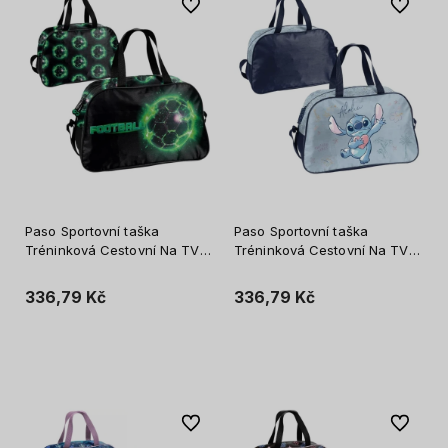
Do oblíbených
Do oblíb
Paso Sportovní taška
Paso Sportovní taška
Tréninková Cestovní Na TV
Tréninková Cestovní Na TV
Cestovní Prostorná Pro Děti
Cestovní Prostorná Pro Děti
Football Fotbal
Stitch Aloha Modrá
336,79 Kč
336,79 Kč
Vložit do košíku
Vložit do košíku
Do oblíbených
Do oblíb