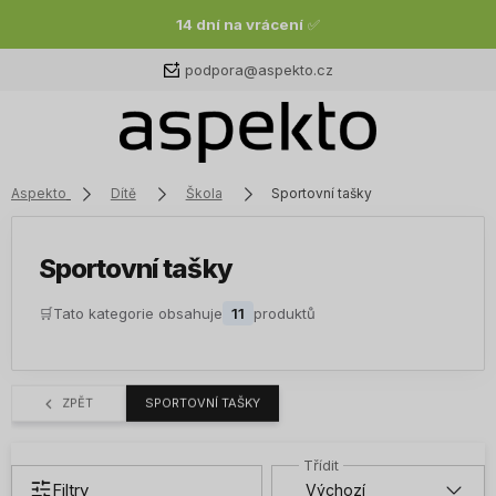
14 dní na vrácení
✅
podpora@aspekto.cz
Aspekto
Dítě
Škola
Sportovní tašky
Sportovní tašky
🛒
Tato kategorie obsahuje
11
produktů
ZPĚT
SPORTOVNÍ TAŠKY
Filtry