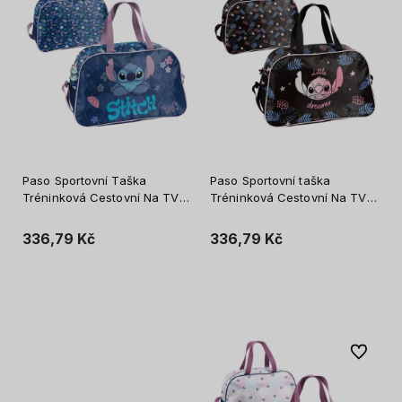
Paso Sportovní Taška
Paso Sportovní taška
Tréninková Cestovní Na TV
Tréninková Cestovní Na TV
Cestovní Prostorná Pro Děti
Cestovní Prostorná Pro Děti
Stitch Coastal Cool
Stitch Little Dreamer
336,79 Kč
336,79 Kč
Vložit do košíku
Vložit do košíku
Do oblíb