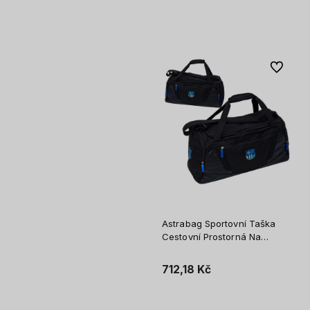
Vložit do košíku
Vložit do košíku
Do oblíb
Astrabag Sportovní Taška
Cestovní Prostorná Na
Posilovnu WF Bazén
Mládežnická FC Barcelona
712,18 Kč
Černá
Vložit do košíku