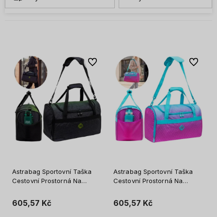
Do oblíbených
Do oblíb
Astrabag Sportovní Taška
Astrabag Sportovní Taška
Cestovní Prostorná Na
Cestovní Prostorná Na
Posilovnu WF Bazén Mládež
Posilovnu WF Bazén Mládež
Hexagon Green Ombre
Hexagon Mint Ombre
605,57 Kč
605,57 Kč