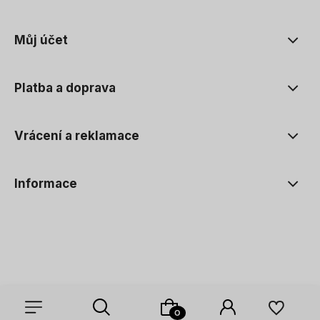
Můj účet
Platba a doprava
Vrácení a reklamace
Informace
Sklep internetowy Shoper Premium
Szablon Shoper Modern 3.0™
od GrowCommerce