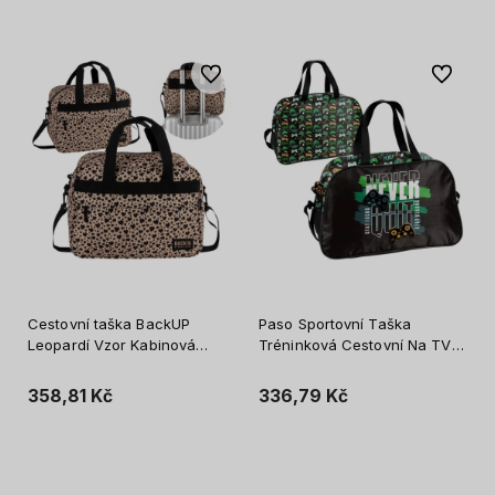
Do oblíbených
Do oblíb
Cestovní taška BackUP
Paso Sportovní Taška
Leopardí Vzor Kabinová
Tréninková Cestovní Na TV
Příruční Zavazadlo do
Cestování Prostorná Pro Děti
Letadla Ryanair Wizzair
Gaming
358,81 Kč
336,79 Kč
Vložit do košíku
Vložit do košíku