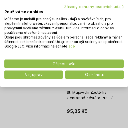
Zásady ochrany osobních údajů
Vložit do košíku
Vložit do košíku
Používáme cookies
Můžeme je umístit pro analýzu našich údajů o návštěvnících, pro
zlepšení našeho webu, ukázání personalizovaného obsahu a pro
Do oblíb
poskytnutí skvělého zážitku z webu. Pro více informací o cookies
používáme otevřené nastavení.
Údaje jsou shromažďovány za účelem personalizace reklamy a měření
účinnosti reklamních kampaní. Údaje mohou být sdíleny se společností
Google LLC, více informací naleznete
zde
.
Přijmout vše
Ne, uprav
Odmítnout
St. Majewski Zástěrka
Ochranná Zástěra Pro Děti
Plastová Na Malování
Kuchyňská Kuromi
95,85 Kč
Vložit do košíku