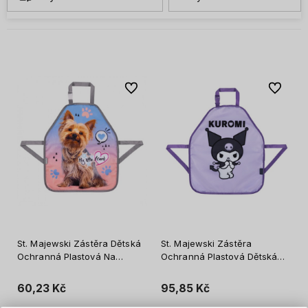
Do oblíbených
Do oblíb
St. Majewski Zástěra Dětská
St. Majewski Zástěra
Ochranná Plastová Na
Ochranná Plastová Dětská
Malování Kuchyňská Můj
Malířská Kuchyňská Kuromi
Malý Přítel
60,23 Kč
95,85 Kč