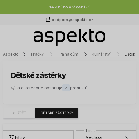
14 dní na vrácení
✅
podpora@aspekto.cz
Aspekto
Hračky
Hra na dům
Kulinářství
Dětské 
Dětské zástěrky
🛒
Tato kategorie obsahuje
3
produktů
ZPĚT
DĚTSKÉ ZÁSTĚRKY
Filtry